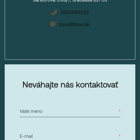
0903596333
byvo@byvo.sk
Neváhajte nás kontaktovať
Vaše meno
E-mail