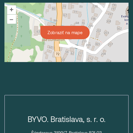
+
–
Zobraziť na mape
BYVO. Bratislava, s. r. o.
Šándorova 3199/7, Bratislava 821 03