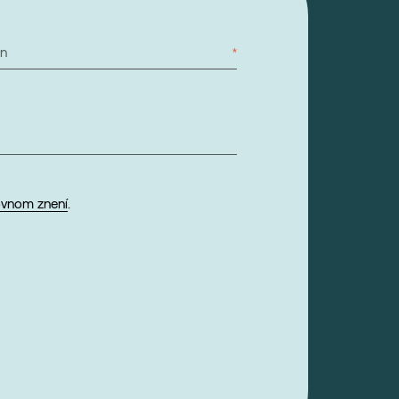
ón
ovnom znení
.