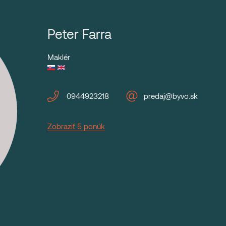
Peter Farra
Maklér
0944923218
predaj@byvo.sk
Zobraziť 5 ponúk