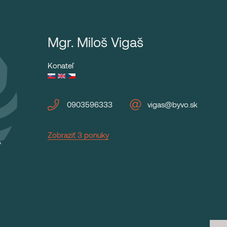
Mgr. Miloš Vigaš
Konateľ
0903596333
vigas@byvo.sk
Zobraziť 3 ponuky