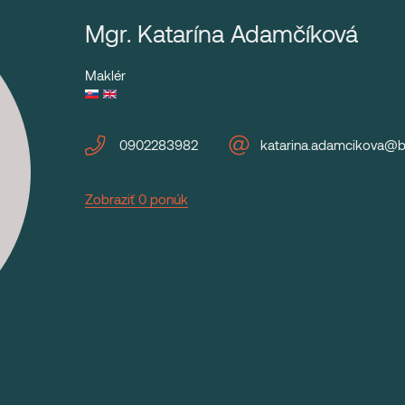
Mgr. Katarína Adamčíková
Maklér
0902283982
katarina.adamcikova@b
Zobraziť 0 ponúk