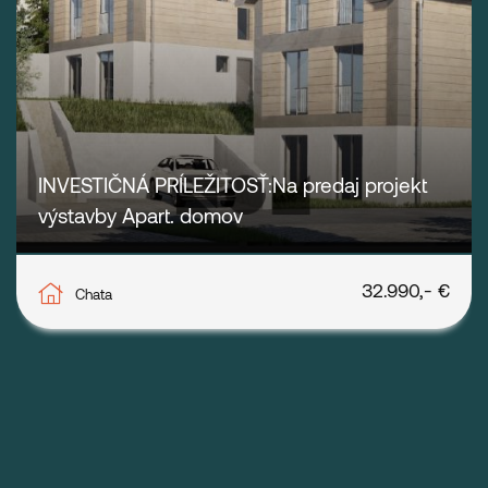
INVESTIČNÁ PRÍLEŽITOSŤ:Na predaj projekt
výstavby Apart. domov
Mýto pod Ďumbierom
32.990,- €
Chata