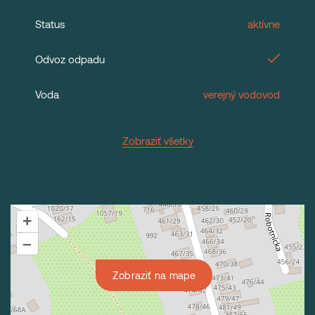
Status
aktívne
Odvoz odpadu
Voda
verejný vodovod
Zobraziť všetky
+
–
Zobraziť na mape