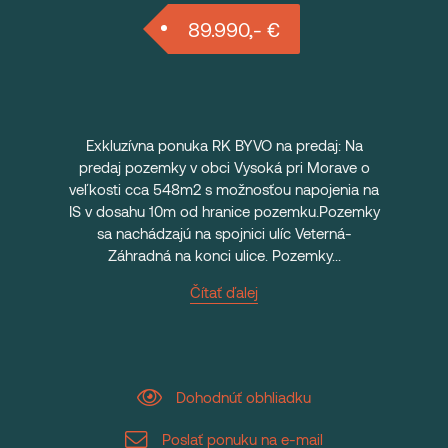
89.990,- €
Exkluzívna ponuka RK BYVO na predaj: Na
predaj pozemky v obci Vysoká pri Morave o
veľkosti cca 548m2 s možnosťou napojenia na
IS v dosahu 10m od hranice pozemku.Pozemky
sa nachádzajú na spojnici ulíc Veterná-
Záhradná na konci ulice. Pozemky...
Čítať ďalej
Dohodnúť obhliadku
Poslať ponuku na e-mail