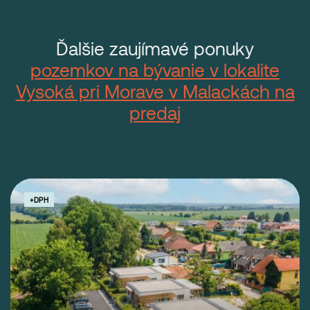
Ďalšie zaujímavé ponuky
pozemkov na bývanie v lokalite
Vysoká pri Morave v Malackách na
predaj
+DPH