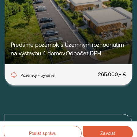
Predáme pozemok s Územným rozhodnutím
na výstavbu 4 domov.Odpočet DPH
Vysoká pri Morave
265.000,- €
Pozemky - bývanie
Zobraziť ďalšie ponuky
Poslať správu
Zavolať