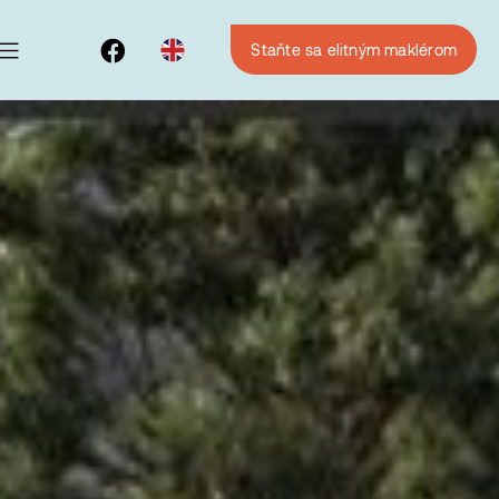
Staňte sa elitným maklérom