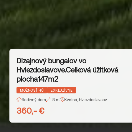
Dizajnový bungalov vo
Hviezdoslavove.Celková úžitková
plocha147m2
MOŽNOSŤ HÚ
EXKLUZÍVNE
Rodinný dom
118 m²
Kvetná, Hviezdoslavaov
360,- €