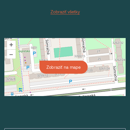
Zobraziť všetky
+
–
Zobraziť na mape