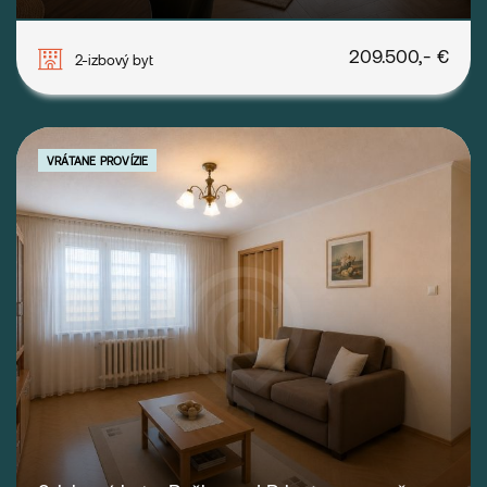
Trnavská cesta, Bratislava-Ružinov
209.500,- €
2-izbový byt
VRÁTANE PROVÍZIE