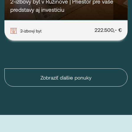
2-izbový byt v Ružinove | Priestor pre vaše
predstavy aj investíciu
Chlumeckého, Bratislava - Ružinov
222.500,- €
2-izbový byt
Zobraziť ďalšie ponuky