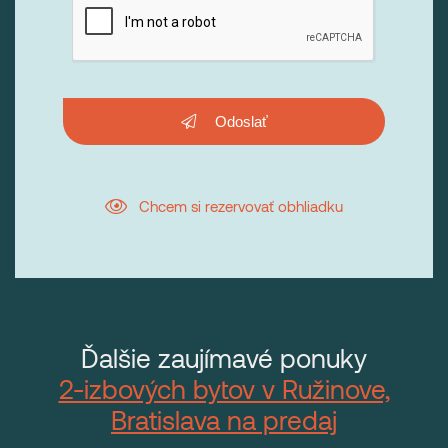
Odoslať
Chcem si rezervovať obhliadku
Ďalšie zaujímavé ponuky
2-izbových bytov v Ružinove,
Bratislava na predaj