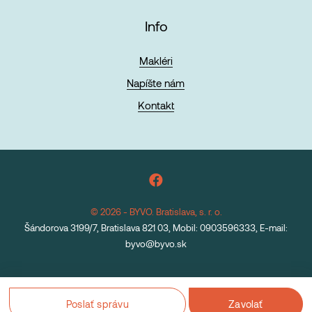
Info
Makléri
Napíšte nám
Kontakt
© 2026 - BYVO. Bratislava, s. r. o.
Šándorova 3199/7, Bratislava 821 03, Mobil: 0903596333, E-mail:
byvo@byvo.sk
Poslať správu
Zavolať