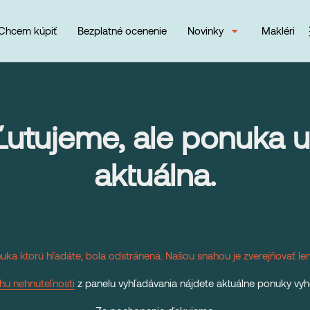
Chcem kúpiť
Bezplatné ocenenie
Novinky
Makléri
Ľutujeme, ale ponuka už
aktuálna.
uka ktorú hľadáte, bola odstránená. Našou snahou je zverejňovať le
hu nehnuteľnosti
z panelu vyhľadávania nájdete aktuálne ponuky vy