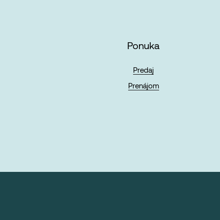
Ponuka
Predaj
Prenájom