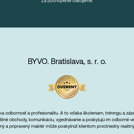
Za pochopenie ďakujeme.
BYVO. Bratislava, s. r. o.
a odbornosť a profesionalitu. A to vďaka školeniam, tréningu a záze
alitné obchody, komunikáciu, vyjednávanie a poskytujú im odborné v
ný a pripravený maklér môže poskytnúť klientom prvotriedny realitný 