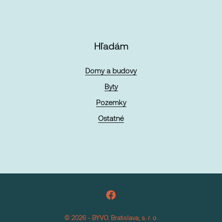
Hľadám
Domy a budovy
Byty
Pozemky
Ostatné
© 2026 - BYVO. Bratislava, s. r. o.