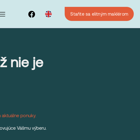
Staňte sa elitným maklérom
 nie je
n aktuálne ponuky.
hovujúce Vášmu výberu.