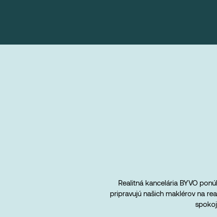
Realitná kancelária BYVO ponúk
pripravujú našich maklérov na re
spokoj